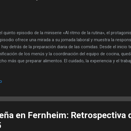
el quinto episodio de la miniserie «Al ritmo de la rutina», el protagoni
episodio ofrece una mirada a su jornada laboral y muestra la respons
 hay detrás de la preparación diaria de las comidas. Desde el inicio t
nificación de los menús y la coordinación del equipo de cocina, qued
ho más que preparar alimentos. El cuidado, la experiencia y el trab
o, siempre con el objetivo de garantizar comidas confiables y de bue
episodio pone en valor la importancia del trabajo en la cocina para e
io
junto y destaca el aporte de César Amarilla y su equipo a la vida c
sonas.
deña en Fernheim: Retrospectiva 
5