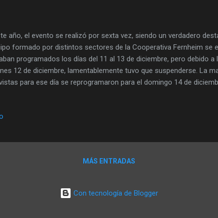
e año, el evento se realizó por sexta vez, siendo un verdadero dest
ipo formado por distintos sectores de la Cooperativa Fernheim se en
aban programados los días del 11 al 13 de diciembre, pero debido a la
rnes 12 de diciembre, lamentablemente tuvo que suspenderse. La may
vistas para ese día se reprogramaron para el domingo 14 de diciemb
enes más disfrutaron: en el Menno-Simons-Hof se instaló un gran p
erosos niños de distintas culturas aprovecharon con entusiasmo. 
io
ecial importancia a la diversidad cultural. La música y la gastronomí
eriencia variada para grandes y pequeños. Familias y grupos de ami
tos, disfrutar de la comida y escuchar distintos estilos musicales. 
icos navideños, que contribuyeron al ambiente fest...
MÁS ENTRADAS
Con tecnología de Blogger