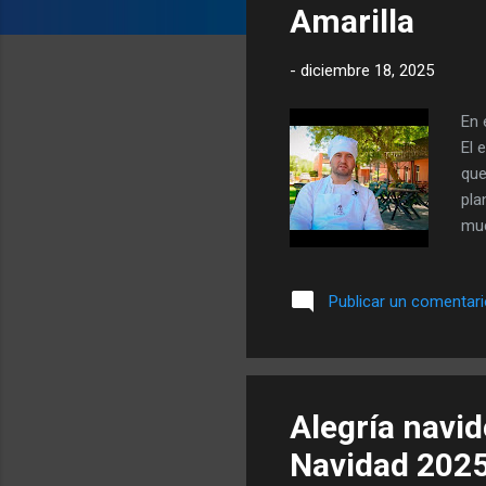
a
Amarilla
d
a
-
diciembre 18, 2025
s
En 
El 
que
pla
muc
pas
El 
Publicar un comentar
con
per
Alegría navi
Navidad 202