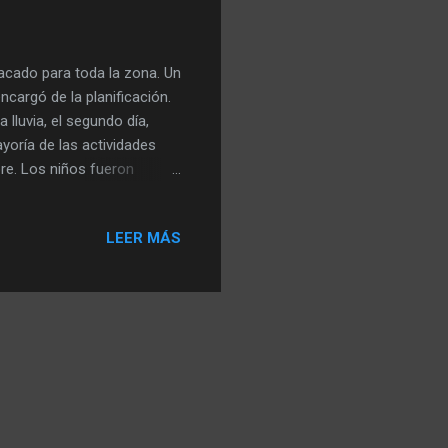
acado para toda la zona. Un
cargó de la planificación.
 lluvia, el segundo día,
oría de las actividades
re. Los niños fueron
arque de diversiones, que
Los organizadores dieron
LEER MÁS
a ofrecieron una
gos pudieron sentarse
También se ofrecieron dulces