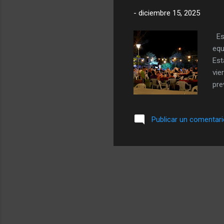
-
diciembre 15, 2025
Est
equ
Est
vie
pre
qui
num
Publicar un comentar
esp
exp
jun
típ