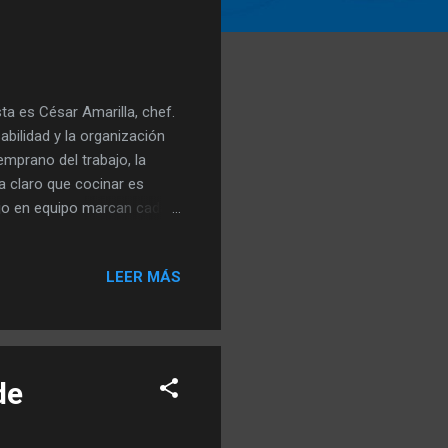
sta es César Amarilla, chef.
abilidad y la organización
emprano del trabajo, la
a claro que cocinar es
ajo en equipo marcan cada
na calidad todos los días.
l buen funcionamiento del
LEER MÁS
otidiana de muchas
de