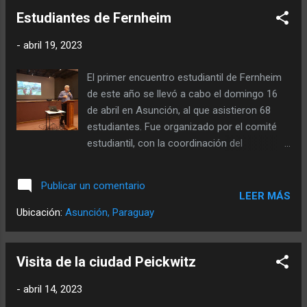
pero Dios es quien da el crecimiento y la
Estudiantes de Fernheim
prosperidad. El Sr. Lenard Dyck, agrónomo
-
abril 19, 2023
del ATF, dio una breve descripción de los
diferentes cultivos que se sembraron y de
El primer encuentro estudiantil de Fernheim
los problemas con las plantaciones. A
de este año se llevó a cabo el domingo 16
continuación una lista de los diferentes
de abril en Asunción, al que asistieron 68
cultivos: Cultivos Superficie sembrada Sorgo
estudiantes. Fue organizado por el comité
aprox. 2.000 ha Sésamo aprox. 24.000 ha
estudiantil, con la coordinación del
Maní aprox. 1.600 ha Soja aprox. 13.500 ha
representante estudiantil, Guido Bartel. El
Maíz aprox. 8.000 ha Algodón ...
presidente de la Cooperativa Fernheim, el Sr.
Publicar un comentario
Wilfried Dück, el Sr. Ronald Unruh del Consejo
LEER MÁS
Administrativo y el Sr. Ernst Arnold Eitzen,
Ubicación:
Asunción, Paraguay
Gerente del Sector Educativo , participaron
del evento. Principalmente se informó sobre
las empresas de la Cooperativa y
Visita de la ciudad Peickwitz
Asociación Fernheim y hubo un buen
-
abril 14, 2023
intercambio de ideas prácticas por parte de