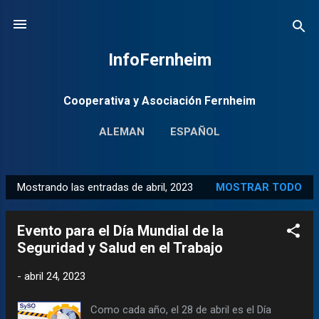
Ir al contenido principal
InfoFernheim
Cooperativa y Asociación Fernheim
ALEMAN
ESPAÑOL
Mostrando las entradas de abril, 2023
MOSTRAR TODO
E
n
Evento para el Día Mundial de la
t
Seguridad y Salud en el Trabajo
r
a
-
abril 24, 2023
d
a
Como cada año, el 28 de abril es el Día