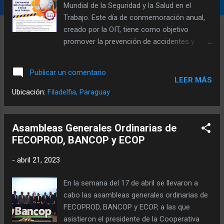
s
Mundial de la Seguridad y la Salud en el
Trabajo. Este día de conmemoración anual,
creado por la OIT, tiene como objetivo
promover la prevención de accidentes y
enfermedades relacionadas con el trabajo
en todo el mundo. Es una campaña de
Publicar un comentario
concientización que tiene como objetivo,
LEER MÁS
llamar la atención internacional sobre las
Ubicación:
Filadelfia, Paraguay
nuevas tendencias en seguridad y salud
ocupacional y la dimensión de accidentes,
enfermedades y muertes relacionados con
Asambleas Generales Ordinarias de
el trabajo. Los accidentes de trabajo y las
FECOPROD, BANCOP y ECOP
enfermedades relacionadas con el trabajo
-
abril 21, 2023
tienen consecuencias devastadoras para los
empleados, las empresas y economías
En la semana del 17 de abril se llevaron a
enteras, por lo que cada año se realizan
cabo las asambleas generales ordinarias de
numerosas campañas y acciones en todo el
FECOPROD, BANCOP y ECOP, a las que
mundo sobre estos temas. Por ello, la SySO
asistieron el presidente de la Cooperativa
(Seguridad y Salud Ocupacional) de la