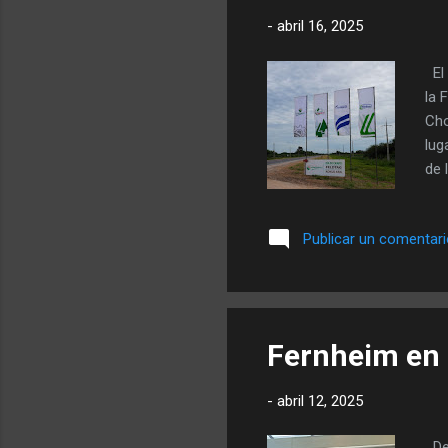
-
abril 16, 2025
El 
la 
Cho
lug
de 
(As
pro
Publicar un comentar
vis
las
pre
nue
Fernheim en 
-
abril 12, 2025
Des