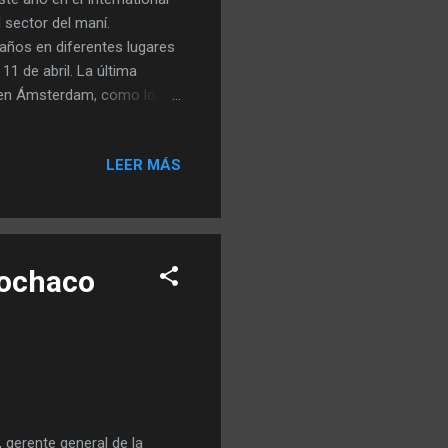
 sector del maní.
 años en diferentes lugares
 11 de abril. La última
r en Ámsterdam, como lo
l encuentro en España. A
or que se centra en
LEER MÁS
 redes de contacto
ia, Rusia y diversos países
 desarrollo global del
gochaco
 gerente general de la