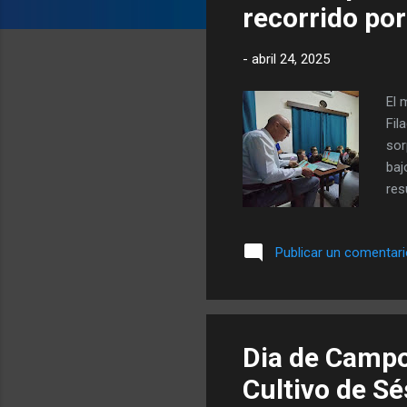
a
recorrido por
d
a
-
abril 24, 2025
s
El 
Fil
sor
baj
res
que
de 
Publicar un comentar
tam
que
de 
sus
Dia de Campo 
Cultivo de S