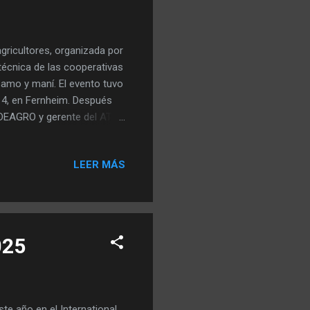
agricultores, organizada por
técnica de las cooperativas
ésamo y maní. El evento tuvo
a 4, en Fernheim. Después
 IDEAGRO y gerente del ATF
El Dr. Bench presentó el
s en dos grupos, que luego
LEER MÁS
aciones estuvo dedicada a
siembra, las variedades
diferentes, entre ellas una
025
e año en el International