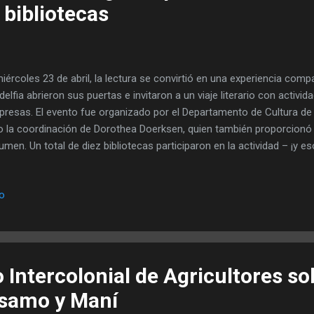
 bibliotecas
miércoles 23 de abril, la lectura se convirtió en una experiencia compa
adelfia abrieron sus puertas e invitaron a un viaje literario con activid
presas. El evento fue organizado por el Departamento de Cultura de
o la coordinación de Dorothea Doerksen, quien también proporcionó 
umen. Un total de diez bibliotecas participaron en la actividad – ¡y 
 existen en la zona! Entre ellas estaba la Librería Filadelfia. Tambié
Cultura, es decir, el Archivo con su amplia colección de libros. La bib
io
bién abrió sus puertas. Desde el campus de la UEP participó la Biblio
 el Colegio Filadelfia con su biblioteca. También se sumaron las bib
Boqueron y de la Municipalidad Filadelfia. Además, dos bibliotecas pr
 espacio...
Intercolonial de Agricultores so
ésamo y Maní