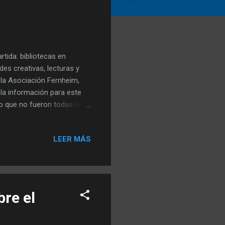
rtida: bibliotecas en
ades creativas, lecturas y
 la Asociación Fernheim,
la información para este
eso que no fueron todas las
n participó el Departamento
lioteca del Trabajo Social
LEER MÁS
teca Clara Schmidt, al igual
liotecas de la Gobernacion
ivadas invitaron a descubrir
bre el