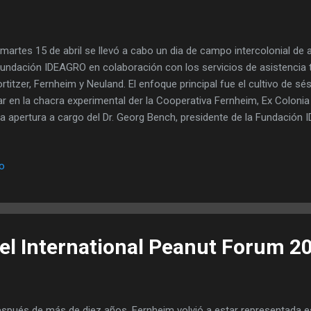
martes 15 de abril se llevó a cabo un dia de campo intercolonial de 
Fundación IDEAGRO en colaboración con los servicios de asistencia 
rtitzer, Fernheim y Neuland. El enfoque principal fue el cultivo de s
ar en la chacra experimental der la Cooperativa Fernheim, Ex Coloni
la apertura a cargo del Dr. Georg Bench, presidente de la Fundación
istencia Técnica Fernheim), se dio la bienvenida a los participantes. 
grama del día. Ya durante el registro, los asistentes fueron dividido
io
itaron dos estaciones temáticas de forma alternada. Una de las est
 variedades de sésamo. El Ing. Agr. Oliver Fröse explicó la fecha de 
sentadas y sus características. En total se mostraron seis variantes 
va varieda...
el International Peanut Forum 2
pués de más de diez años, Fernheim volvió a estar representada est