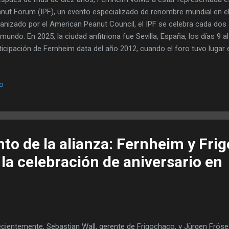
nut Forum (IPF), un evento especializado de renombre mundial en el
anizado por el American Peanut Council, el IPF se celebra cada dos
 mundo. En 2025, la ciudad anfitriona fue Sevilla, España, los días 9 al
ticipación de Fernheim data del año 2012, cuando el foro tuvo luga
ordó Ralf Martens, del departamento de exportación, quien asistió a
erencia de una feria comercial tradicional, el IPF es un foro del sect
io
encias especializadas, análisis de mercado y el establecimiento de
ratégicas. Representantes de América del Norte y del Sur, Europa, Ind
áticos aprovecharon el evento para intercambiar información sobre el
tivo y comercio del maní. Entre los temas tratados...
to de la alianza: Fernheim y Fri
la celebración de aniversario en
ientemente, Sebastian Wall, gerente de Frigochaco, y Jürgen Fröse,