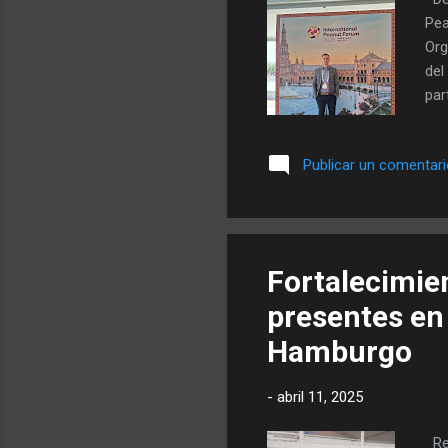
Pea
Org
del
par
rec
dif
Publicar un comentar
pon
est
asi
cul
Fortalecimien
presentes en 
Hamburgo
-
abril 11, 2025
Rec