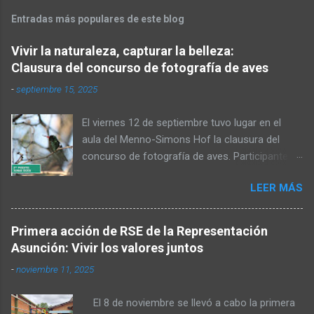
Entradas más populares de este blog
Vivir la naturaleza, capturar la belleza:
Clausura del concurso de fotografía de aves
-
septiembre 15, 2025
El viernes 12 de septiembre tuvo lugar en el
aula del Menno-Simons Hof la clausura del
concurso de fotografía de aves. Participantes,
familiares y personas interesadas en la
LEER MÁS
naturaleza se reunieron para admirar las fotos
premiadas y cerrar juntos el concurso. Al inicio,
Elvin Rempel dio la bienvenida a los presentes.
Primera acción de RSE de la Representación
Posteriormente, el miembro del Consejo de
Asunción: Vivir los valores juntos
Administración, Stefan Dück, habló sobre la
-
noviembre 11, 2025
belleza del Chaco y felicitó a los participantes
por sus logradas tomas. Además, citó Mateo
El 8 de noviembre se llevó a cabo la primera
6:36 y señaló que una parte de las fotografías