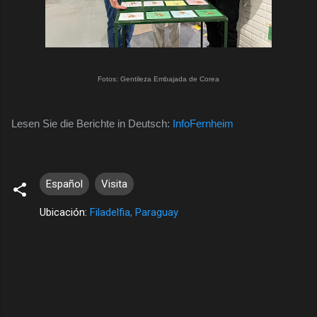
Fotos: Gentileza Embajada de Corea
Lesen Sie die Berichte in Deutsch:
InfoFernheim
Español
Visita
Ubicación:
Filadelfia, Paraguay
C
o
m
e