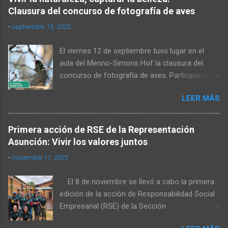
Clausura del concurso de fotografía de aves
-
septiembre 15, 2025
El viernes 12 de septiembre tuvo lugar en el
aula del Menno-Simons Hof la clausura del
concurso de fotografía de aves. Participantes,
familiares y personas interesadas en la
LEER MÁS
naturaleza se reunieron para admirar las fotos
premiadas y cerrar juntos el concurso. Al inicio,
Elvin Rempel dio la bienvenida a los presentes.
Primera acción de RSE de la Representación
Posteriormente, el miembro del Consejo de
Asunción: Vivir los valores juntos
Administración, Stefan Dück, habló sobre la
-
noviembre 11, 2025
belleza del Chaco y felicitó a los participantes
por sus logradas tomas. Además, citó Mateo
El 8 de noviembre se llevó a cabo la primera
6:36 y señaló que una parte de las fotografías
edición de la acción de Responsabilidad Social
será publicada en el calendario del próximo
Empresarial (RSE) de la Sección
año. También expresó su agradecimiento a los
Representación Asunción, organizada por el
organizadores, quienes hicieron posible la