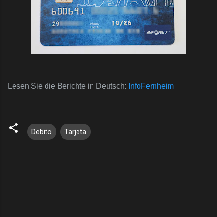
Lesen Sie die Berichte in Deutsch:
InfoFernheim
Debito
Tarjeta
C
o
m
e
n