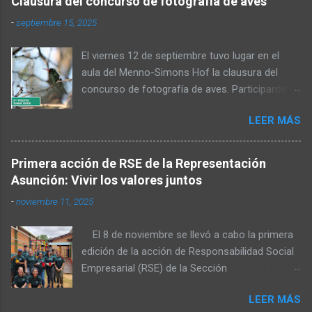
Clausura del concurso de fotografía de aves
-
septiembre 15, 2025
El viernes 12 de septiembre tuvo lugar en el
aula del Menno-Simons Hof la clausura del
concurso de fotografía de aves. Participantes,
familiares y personas interesadas en la
LEER MÁS
naturaleza se reunieron para admirar las fotos
premiadas y cerrar juntos el concurso. Al inicio,
Elvin Rempel dio la bienvenida a los presentes.
Primera acción de RSE de la Representación
Posteriormente, el miembro del Consejo de
Asunción: Vivir los valores juntos
Administración, Stefan Dück, habló sobre la
-
noviembre 11, 2025
belleza del Chaco y felicitó a los participantes
por sus logradas tomas. Además, citó Mateo
El 8 de noviembre se llevó a cabo la primera
6:36 y señaló que una parte de las fotografías
edición de la acción de Responsabilidad Social
será publicada en el calendario del próximo
Empresarial (RSE) de la Sección
año. También expresó su agradecimiento a los
Representación Asunción, organizada por el
organizadores, quienes hicieron posible la
LEER MÁS
área de Desarrollo Organizacional (D.O.). El
realización del concurso. A continuación, Elvin