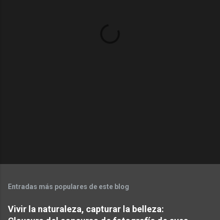
t
a
r
i
o
s
Entradas más populares de este blog
Vivir la naturaleza, capturar la belleza: