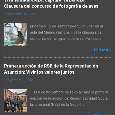
Clausura del concurso de fotografía de aves
-
septiembre 15, 2025
El viernes 12 de septiembre tuvo lugar en el
aula del Menno-Simons Hof la clausura del
concurso de fotografía de aves. Participantes,
familiares y personas interesadas en la
LEER MÁS
naturaleza se reunieron para admirar las fotos
premiadas y cerrar juntos el concurso. Al inicio,
Elvin Rempel dio la bienvenida a los presentes.
Primera acción de RSE de la Representación
Posteriormente, el miembro del Consejo de
Asunción: Vivir los valores juntos
Administración, Stefan Dück, habló sobre la
-
noviembre 11, 2025
belleza del Chaco y felicitó a los participantes
por sus logradas tomas. Además, citó Mateo
El 8 de noviembre se llevó a cabo la primera
6:36 y señaló que una parte de las fotografías
edición de la acción de Responsabilidad Social
será publicada en el calendario del próximo
Empresarial (RSE) de la Sección
año. También expresó su agradecimiento a los
Representación Asunción, organizada por el
organizadores, quienes hicieron posible la