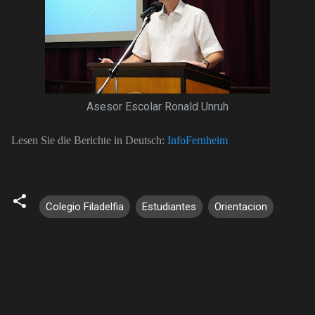
Asesor Escolar Ronald Unruh
L
esen Sie die Berichte in Deutsch:
InfoFernheim
Colegio Filadelfia
Estudiantes
Orientacion
C
o
m
e