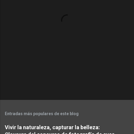
t
a
r
i
o
s
Entradas más populares de este blog
Vivir la naturaleza, capturar la belleza: