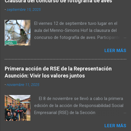
Clausura del concurso de fotografía de aves
-
septiembre 15, 2025
El viernes 12 de septiembre tuvo lugar en el
aula del Menno-Simons Hof la clausura del
concurso de fotografía de aves. Participantes,
familiares y personas interesadas en la
LEER MÁS
naturaleza se reunieron para admirar las fotos
premiadas y cerrar juntos el concurso. Al inicio,
Elvin Rempel dio la bienvenida a los presentes.
Primera acción de RSE de la Representación
Posteriormente, el miembro del Consejo de
Asunción: Vivir los valores juntos
Administración, Stefan Dück, habló sobre la
-
noviembre 11, 2025
belleza del Chaco y felicitó a los participantes
por sus logradas tomas. Además, citó Mateo
El 8 de noviembre se llevó a cabo la primera
6:36 y señaló que una parte de las fotografías
edición de la acción de Responsabilidad Social
será publicada en el calendario del próximo
Empresarial (RSE) de la Sección
año. También expresó su agradecimiento a los
Representación Asunción, organizada por el
organizadores, quienes hicieron posible la
LEER MÁS
área de Desarrollo Organizacional (D.O.). El
realización del concurso. A continuación, Elvin