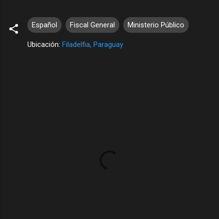
Español
Fiscal General
Ministerio Público
Ubicación:
Filadelfia, Paraguay
C
o
m
e
n
t
a
r
i
o
s