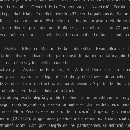
por la Asamblea General de la Cooperativa y la Asociación Fernheim
la palada inicial el 2 de diciembre de 2022 con las palabras del Salmo 
rficie de construcción de 850 metros cuadrados por piso, dividido en d
 estudiantes por aula, una biblioteca, un auditorio para 70 pers
os de práctica para los estudiantes. El costo total de la obra asciende
r. Esteban Missena, Rector de la Universidad Evangélica del 
la iniciativa y la financiación para construir una obra de tal magnitu
ia, da la fuerza y los medios para ello.
rativa y la Asociación Fernheim, Sr. Wilfried Dück, destacó el 
ron y construyeron este lugar de estudio y el esfuerzo de aquellos
de estudios. La infraestructura es una dimensión. A partir de ahora, 
nido educativo de alta calidad, dijo Dück.
nruh expresó la alegría y gratitud de tener ahora un edificio amplio y
a seguir contribuyendo a que seian formados estudiantes del Chaco, para
erico Mora Peralta, viceministro de Educación Superior y Ciencia
rior (CONES), dirigió unas palabras a los reunidos. Toda iniciativa
enfatizó Mora. Con gran alegría de los participantes, se anunció