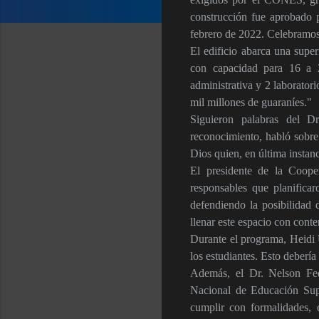
construcción fue aprobado 
febrero de 2022. Celebramos 
El edificio abarca una supe
con capacidad para 16 a 25
administrativa y 2 laboratori
mil millones de guaraníes."
Siguieron palabras del D
reconocimiento, habló sobre 
Dios quien, en última instanc
El presidente de la Coope
responsables que planifica
defendiendo la posibilidad 
llenar este espacio con conte
Durante el programa, Heidi U
los estudiantes. Esto deberí
Además, el Dr. Nelson Fed
Nacional de Educación Supe
cumplir con formalidades, 