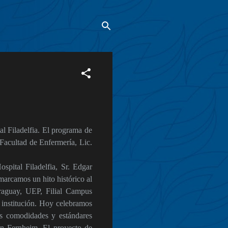
l Filadelfia. El programa de
 Facultad de Enfermería, Lic.
spital Filadelfia, Sr. Edgar
marcamos un hito histórico al
araguay, UEP, Filial Campus
 institución. Hoy celebramos
as comodidades y estándares
ón Fernheim. El proyecto de