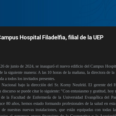
Ir al contenido principal
mpus Hospital Filadelfia, filial de la UEP
 26 de junio de 2024, se inauguró el nuevo edificio del Campus Hospita
 de la siguiente manera: A las 10 horas de la mañana, la directora de la
da a todos los invitados presentes.
acional bajo la dirección del Sr. Korny Neufeld. El gerente del Ho
u discurso se puede citar lo siguiente: "Con entusiasmo y gratitud, hoy 
o de la Facultad de Enfermería de la Universidad Evangélica del P
hace 80 años, hemos estado formando profesionales de la salud en esta
n de nuestras nuevas instalaciones, que están equipadas con todas l
cias al generoso apoyo financiero de la Cooperativa y la Asociaci