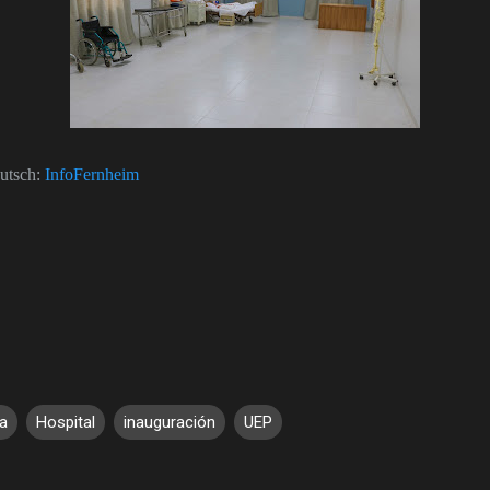
eutsch:
InfoFernheim
ia
Hospital
inauguración
UEP