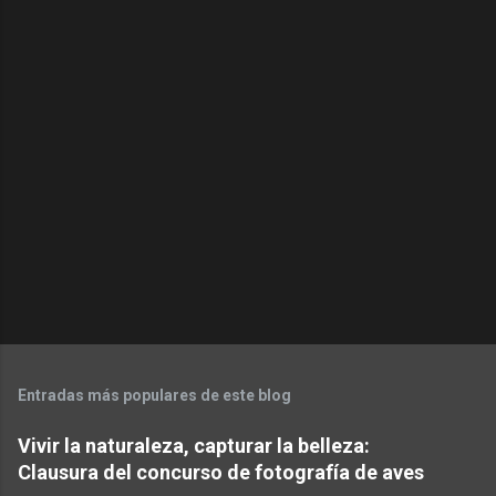
a
r
i
o
s
Entradas más populares de este blog
Vivir la naturaleza, capturar la belleza:
Clausura del concurso de fotografía de aves