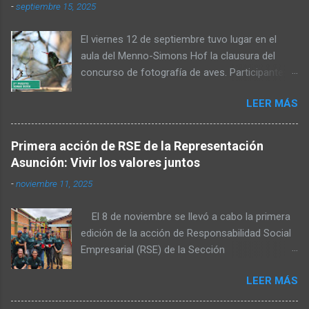
-
septiembre 15, 2025
El viernes 12 de septiembre tuvo lugar en el
aula del Menno-Simons Hof la clausura del
concurso de fotografía de aves. Participantes,
familiares y personas interesadas en la
LEER MÁS
naturaleza se reunieron para admirar las fotos
premiadas y cerrar juntos el concurso. Al inicio,
Elvin Rempel dio la bienvenida a los presentes.
Primera acción de RSE de la Representación
Posteriormente, el miembro del Consejo de
Asunción: Vivir los valores juntos
Administración, Stefan Dück, habló sobre la
-
noviembre 11, 2025
belleza del Chaco y felicitó a los participantes
por sus logradas tomas. Además, citó Mateo
El 8 de noviembre se llevó a cabo la primera
6:36 y señaló que una parte de las fotografías
edición de la acción de Responsabilidad Social
será publicada en el calendario del próximo
Empresarial (RSE) de la Sección
año. También expresó su agradecimiento a los
Representación Asunción, organizada por el
organizadores, quienes hicieron posible la
LEER MÁS
área de Desarrollo Organizacional (D.O.). El
realización del concurso. A continuación, Elvin
objetivo de esta iniciativa fue reflejar los
Rempel explicó que el Comité de Conservación