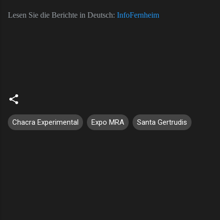
Lesen Sie die Berichte in Deutsch:
InfoFernheim
Chacra Experimental
Expo MRA
Santa Gertrudis
C
o
m
e
n
t