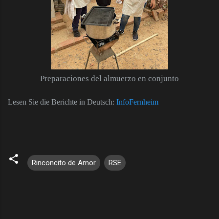
Preparaciones del almuerzo en conjunto
Lesen Sie die Berichte in Deutsch:
InfoFernheim
Rinconcito de Amor
RSE
C
o
m