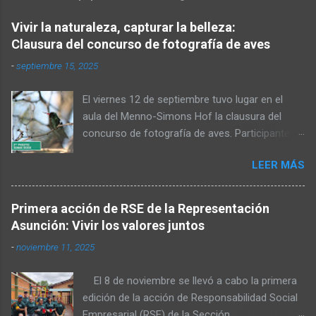
Vivir la naturaleza, capturar la belleza:
Clausura del concurso de fotografía de aves
-
septiembre 15, 2025
El viernes 12 de septiembre tuvo lugar en el
aula del Menno-Simons Hof la clausura del
concurso de fotografía de aves. Participantes,
familiares y personas interesadas en la
LEER MÁS
naturaleza se reunieron para admirar las fotos
premiadas y cerrar juntos el concurso. Al inicio,
Elvin Rempel dio la bienvenida a los presentes.
Primera acción de RSE de la Representación
Posteriormente, el miembro del Consejo de
Asunción: Vivir los valores juntos
Administración, Stefan Dück, habló sobre la
-
noviembre 11, 2025
belleza del Chaco y felicitó a los participantes
por sus logradas tomas. Además, citó Mateo
El 8 de noviembre se llevó a cabo la primera
6:36 y señaló que una parte de las fotografías
edición de la acción de Responsabilidad Social
será publicada en el calendario del próximo
Empresarial (RSE) de la Sección