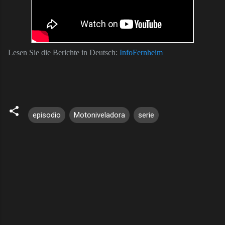
L
esen Sie die Berichte in Deutsch:
InfoFernheim
episodio
Motoniveladora
serie
C
o
m
e
n
t
a