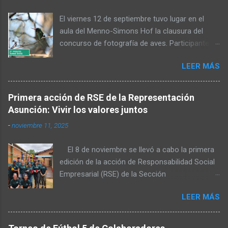
El viernes 12 de septiembre tuvo lugar en el
aula del Menno-Simons Hof la clausura del
concurso de fotografía de aves. Participantes,
familiares y personas interesadas en la
LEER MÁS
naturaleza se reunieron para admirar las fotos
premiadas y cerrar juntos el concurso. Al inicio,
Elvin Rempel dio la bienvenida a los presentes.
Primera acción de RSE de la Representación
Posteriormente, el miembro del Consejo de
Asunción: Vivir los valores juntos
Administración, Stefan Dück, habló sobre la
-
noviembre 11, 2025
belleza del Chaco y felicitó a los participantes
por sus logradas tomas. Además, citó Mateo
El 8 de noviembre se llevó a cabo la primera
6:36 y señaló que una parte de las fotografías
edición de la acción de Responsabilidad Social
será publicada en el calendario del próximo
Empresarial (RSE) de la Sección
año. También expresó su agradecimiento a los
Representación Asunción, organizada por el
organizadores, quienes hicieron posible la
LEER MÁS
área de Desarrollo Organizacional (D.O.). El
realización del concurso. A continuación, Elvin
objetivo de esta iniciativa fue reflejar los
Rempel explicó que el Comité de Conservación
valores de Fernheim – responsabilidad,
de la Naturaleza había organizado el concurso.