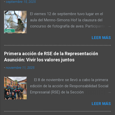
-
septiembre 15, 2025
El viernes 12 de septiembre tuvo lugar en el
aula del Menno-Simons Hof la clausura del
concurso de fotografía de aves. Participantes,
familiares y personas interesadas en la
LEER MÁS
naturaleza se reunieron para admirar las fotos
premiadas y cerrar juntos el concurso. Al inicio,
Elvin Rempel dio la bienvenida a los presentes.
Primera acción de RSE de la Representación
Posteriormente, el miembro del Consejo de
Asunción: Vivir los valores juntos
Administración, Stefan Dück, habló sobre la
-
noviembre 11, 2025
belleza del Chaco y felicitó a los participantes
por sus logradas tomas. Además, citó Mateo
El 8 de noviembre se llevó a cabo la primera
6:36 y señaló que una parte de las fotografías
edición de la acción de Responsabilidad Social
será publicada en el calendario del próximo
Empresarial (RSE) de la Sección
año. También expresó su agradecimiento a los
Representación Asunción, organizada por el
organizadores, quienes hicieron posible la
LEER MÁS
área de Desarrollo Organizacional (D.O.). El
realización del concurso. A continuación, Elvin
objetivo de esta iniciativa fue reflejar los
Rempel explicó que el Comité de Conservación