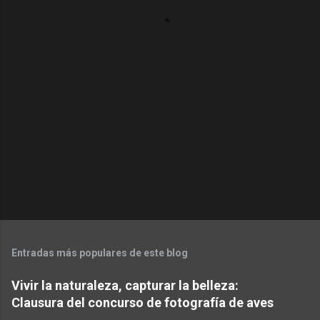
a
r
i
o
s
Entradas más populares de este blog
Vivir la naturaleza, capturar la belleza:
Clausura del concurso de fotografía de aves